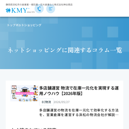
静岡県浜松市の倉庫業・梱包業・巨大倉庫なら株式会社神谷商店
トップ
ネットショッピング
ネットショッピングに関連するコラム一覧
多店舗運営 物流で在庫一元化を実現する運
用ノウハウ【2026年版】
EC物流
2026/05/27
多店舗運営の物流を在庫一元化で効率化する方法
を、営業倉庫を運営する浜松の物流会社が解説。
Amazon・楽天・Yahoo!の在庫を1拠点に集約する
仕組み、在庫切れと過剰在庫を防ぐ手順、代行に委
託するメリット・デメリットと会社の選び方、コス