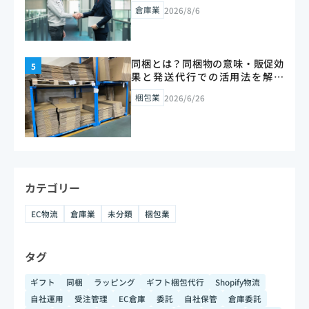
【2026年版】
倉庫業
2026/8/6
同梱とは？同梱物の意味・販促効
果と発送代行での活用法を解説
【2026年版】
梱包業
2026/6/26
カテゴリー
EC物流
倉庫業
未分類
梱包業
タグ
ギフト
同梱
ラッピング
ギフト梱包代行
Shopify物流
自社運用
受注管理
EC倉庫
委託
自社保管
倉庫委託