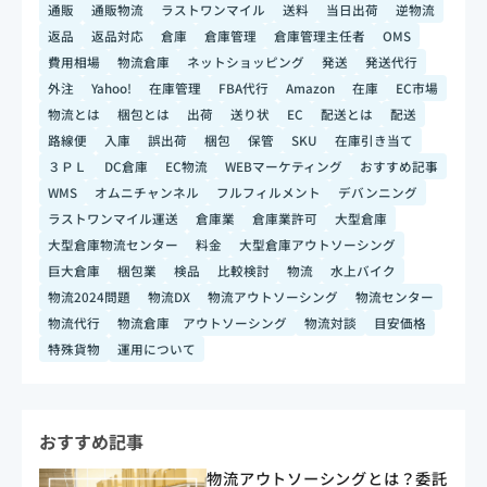
通販
通販物流
ラストワンマイル
送料
当日出荷
逆物流
返品
返品対応
倉庫
倉庫管理
倉庫管理主任者
OMS
費用相場
物流倉庫
ネットショッピング
発送
発送代行
外注
Yahoo!
在庫管理
FBA代行
Amazon
在庫
EC市場
物流とは
梱包とは
出荷
送り状
EC
配送とは
配送
路線便
入庫
誤出荷
梱包
保管
SKU
在庫引き当て
３ＰＬ
DC倉庫
EC物流
WEBマーケティング
おすすめ記事
WMS
オムニチャンネル
フルフィルメント
デバンニング
ラストワンマイル運送
倉庫業
倉庫業許可
大型倉庫
大型倉庫物流センター
料金
大型倉庫アウトソーシング
巨大倉庫
梱包業
検品
比較検討
物流
水上バイク
物流2024問題
物流DX
物流アウトソーシング
物流センター
物流代行
物流倉庫 アウトソーシング
物流対談
目安価格
特殊貨物
運用について
おすすめ記事
物流アウトソーシングとは？委託