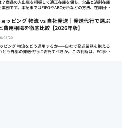
は？商品の入出庫を把握して適正在庫を保ち、欠品と過剰在庫
業務です。本記事ではFIFOやABC分析などの方法、在庫回転
エクセルとシステムの違い、需要予測AIとWMS連携による自
委託でのコスト削減まで物流のプロが2026年最新版で解説しま
!ショッピング 物流 vs 自社発送｜発送代行で選ぶ
業者必読の保存版です。
と費用相場を徹底比較【2026年版】
6/05/20
ショッピング 物流をどう運用するか——自社で発送業務を抱える
れとも外部の発送代行に委託すべきか。この判断は、EC事業
右する重要なポイントです。Yahoo!ショッピングへの出店者
加…