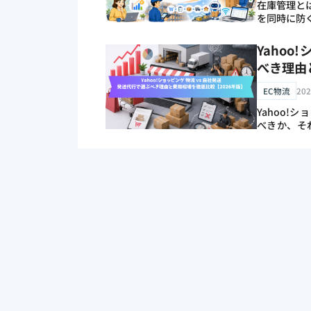
在庫管理と
を同時に防ぐ
率の見方、
動化、3PL
Yahoo
す。EC事
べき理由
EC物流
202
Yahoo!
べきか、そ
の成否を左
数は年々増