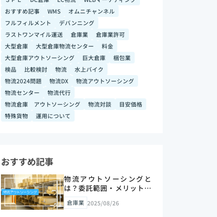
おすすめ記事
WMS
オムニチャンネル
フルフィルメント
デバンニング
ラストワンマイル運送
倉庫業
倉庫業許可
大型倉庫
大型倉庫物流センター
料金
大型倉庫アウトソーシング
巨大倉庫
梱包業
検品
比較検討
物流
水上バイク
物流2024問題
物流DX
物流アウトソーシング
物流センター
物流代行
物流倉庫 アウトソーシング
物流対談
目安価格
特殊貨物
運用について
おすすめ記事
物流アウトソーシングと
は？委託範囲・メリットと
進め方を解説【2026年版】
倉庫業
2025/08/26