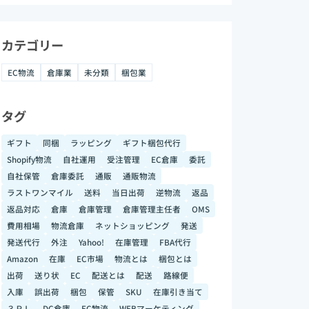
カテゴリー
EC物流
倉庫業
未分類
梱包業
タグ
ギフト
同梱
ラッピング
ギフト梱包代行
Shopify物流
自社運用
受注管理
EC倉庫
委託
自社保管
倉庫委託
通販
通販物流
ラストワンマイル
送料
当日出荷
逆物流
返品
返品対応
倉庫
倉庫管理
倉庫管理主任者
OMS
費用相場
物流倉庫
ネットショッピング
発送
発送代行
外注
Yahoo!
在庫管理
FBA代行
Amazon
在庫
EC市場
物流とは
梱包とは
出荷
送り状
EC
配送とは
配送
路線便
入庫
誤出荷
梱包
保管
SKU
在庫引き当て
３ＰＬ
DC倉庫
EC物流
WEBマーケティング