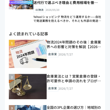
送代行で選ぶべき理由と費用相場を徹底比
ピードで差をつけたいEC事業者・物流担当者向け
較【2026年版】
の2026年最新版ガイドです。
EC物流
2026/05/20
Yahoo!ショッピング 物流をどう運用するか——自社
で発送業務を抱えるべきか、それとも外部の発送代
行に委託すべきか。この判断は、EC事業の成否を
左右する重要なポイントです。Yahoo!ショッピング
への出店者数は年々増加…
よく読まれている記事
物流2024年問題のその後｜倉庫業
界への影響と対策を解説【2026年
版】
倉庫業
2026/7/27
倉庫業法とは？営業倉庫の登録・
許可要件と申請の流れをプロが解
説【2026年版】
倉庫業
2026/7/27
全国の3PL企業の選び方｜地域別の