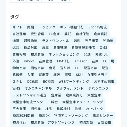
タグ
ギフト
同梱
ラッピング
ギフト梱包代行
Shopify物流
自社運用
受注管理
EC倉庫
委託
自社保管
倉庫委託
通販
通販物流
ラストワンマイル
送料
当日出荷
逆物流
返品
返品対応
倉庫
倉庫管理
倉庫管理主任者
OMS
費用相場
物流倉庫
ネットショッピング
発送
発送代行
外注
Yahoo!
在庫管理
FBA代行
Amazon
在庫
EC市場
物流とは
梱包とは
出荷
送り状
EC
配送とは
配送
路線便
入庫
誤出荷
梱包
保管
SKU
在庫引き当て
３ＰＬ
DC倉庫
EC物流
WEBマーケティング
おすすめ記事
WMS
オムニチャンネル
フルフィルメント
デバンニング
ラストワンマイル運送
倉庫業
倉庫業許可
大型倉庫
大型倉庫物流センター
料金
大型倉庫アウトソーシング
巨大倉庫
梱包業
検品
比較検討
物流
水上バイク
物流2024問題
物流DX
物流アウトソーシング
物流センター
物流代行
物流倉庫 アウトソーシング
物流対談
目安価格