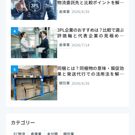
物流委託先と比較ポイントを解説
【2026年版】
倉庫業
2026/6/26
3PL企業のおすすめは？比較で選ぶ
評価軸と代表企業の見極め方
【2026年版】
倉庫業
2026/7/14
同梱とは？同梱物の意味・販促効
果と発送代行での活用法を解説
【2026年版】
梱包業
2026/6/26
カテゴリー
EC物流
倉庫業
未分類
梱包業