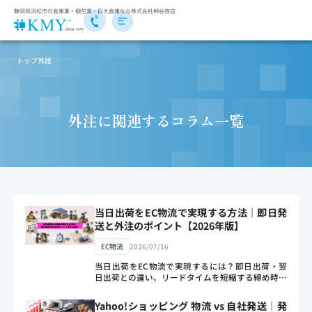
静岡県浜松市の倉庫業・梱包業・巨大倉庫なら株式会社神谷商店
トップ
外注
外注に関連するコラム一覧
当日出荷をEC物流で実現する方法｜即日発
送と外注のポイント【2026年版】
EC物流
2026/07/16
当日出荷をEC物流で実現するには？即日出荷・翌
日出荷との違い、リードタイムを短縮する締め時間
の設定や在庫連携、出荷スピードを上げる体制づく
り、外注で当日出荷に対応する方法と費用の考え方
Yahoo!ショッピング 物流 vs 自社発送｜発
まで物流のプロがわかりやすく解説します。出荷ス