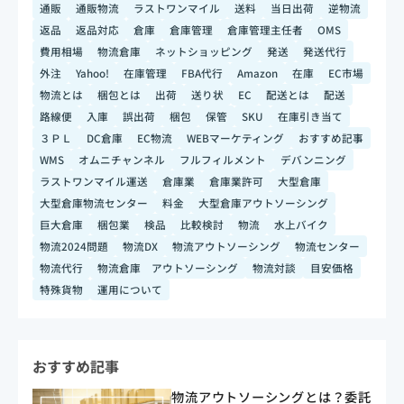
通販
通販物流
ラストワンマイル
送料
当日出荷
逆物流
返品
返品対応
倉庫
倉庫管理
倉庫管理主任者
OMS
費用相場
物流倉庫
ネットショッピング
発送
発送代行
外注
Yahoo!
在庫管理
FBA代行
Amazon
在庫
EC市場
物流とは
梱包とは
出荷
送り状
EC
配送とは
配送
路線便
入庫
誤出荷
梱包
保管
SKU
在庫引き当て
３ＰＬ
DC倉庫
EC物流
WEBマーケティング
おすすめ記事
WMS
オムニチャンネル
フルフィルメント
デバンニング
ラストワンマイル運送
倉庫業
倉庫業許可
大型倉庫
大型倉庫物流センター
料金
大型倉庫アウトソーシング
巨大倉庫
梱包業
検品
比較検討
物流
水上バイク
物流2024問題
物流DX
物流アウトソーシング
物流センター
物流代行
物流倉庫 アウトソーシング
物流対談
目安価格
特殊貨物
運用について
おすすめ記事
物流アウトソーシングとは？委託