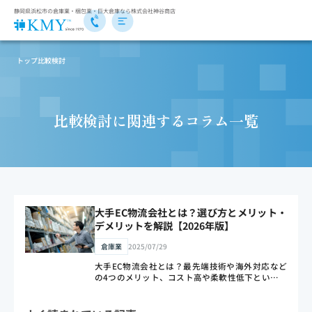
静岡県浜松市の倉庫業・梱包業・巨大倉庫なら株式会社神谷商店
トップ
比較検討
比較検討に関連するコラム一覧
大手EC物流会社とは？選び方とメリット・
デメリットを解説【2026年版】
倉庫業
2025/07/29
大手EC物流会社とは？最先端技術や海外対応など
の4つのメリット、コスト高や柔軟性低下といった
5つのデメリット、予算・サービス・システム相性
で選ぶ3つのポイント、中小・地域密着型との使い
分けまで物流のプロがわかりやすく解説します。