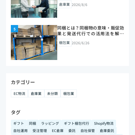
【2026年版】
倉庫業
2026/8/6
同梱とは？同梱物の意味・販促効
果と発送代行での活用法を解説
【2026年版】
梱包業
2026/6/26
カテゴリー
EC物流
倉庫業
未分類
梱包業
タグ
ギフト
同梱
ラッピング
ギフト梱包代行
Shopify物流
自社運用
受注管理
EC倉庫
委託
自社保管
倉庫委託