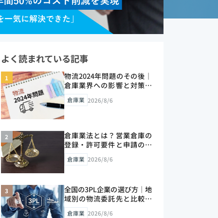
よく読まれている記事
物流2024年問題のその後｜
倉庫業界への影響と対策を
解説【2026年版】
倉庫業
2026/8/6
倉庫業法とは？営業倉庫の
登録・許可要件と申請の流
れをプロが解説【2026年
倉庫業
2026/8/6
版】
全国の3PL企業の選び方｜地
域別の物流委託先と比較ポ
イントを解説【2026年版】
倉庫業
2026/8/6