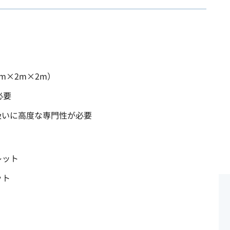
m×2m×2m）
必要
扱いに高度な専門性が必要
レット
ット