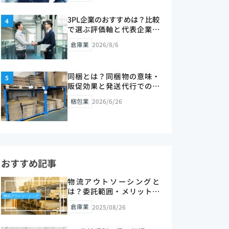
3PL企業のおすすめは？比較
で選ぶ評価軸と代表企業の
見極め方【2026年版】
倉庫業
2026/8/6
同梱とは？同梱物の意味・
販促効果と発送代行での活
用法を解説【2026年版】
梱包業
2026/6/26
おすすめ記事
物流アウトソーシングと
は？委託範囲・メリットと
進め方を解説【2026年版】
倉庫業
2025/08/26