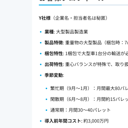
Y社様
（企業名・担当者名は秘匿）
業種
: 大型製品製造業
製品特徴
: 重量物の大型製品（梱包時：7
梱包特性
: 1梱包で大型車1台分の輸送が
出荷特性
: 重心バランスが特殊で、取り
季節変動
:
繁忙期（9月〜1月）：月間最大80パ
閑散期（6月〜8月）：月間約15パレ
通常期：月間30〜40パレット
導入前年間コスト
: 約3,000万円