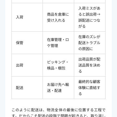
入荷ミスがあ
商品を倉庫に
ると誤出荷→
入荷
受け入れる
誤配送につな
がる
在庫のズレが
在庫管理・ロ
保管
配送トラブル
ケ管理
の原因に
出荷品質が配
ピッキング・
出荷
送品質を決め
検品・梱包
る
最終的な顧客
お届け先へ輸
配送
体験に直結す
送・配達
る
このように配送は、物流全体の最後に位置する工程で
す。だからこそ配送の段階で問題が起きると、取り返し