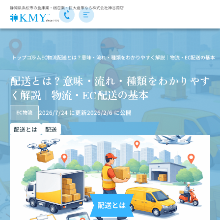
静岡県浜松市の倉庫業・梱包業・巨大倉庫なら株式会社神谷商店
トップ
コラム
EC物流
配送とは？意味・流れ・種類をわかりやすく解説｜物流・EC配送の基本
配送とは？意味・流れ・種類をわかりやす
く解説｜物流・EC配送の基本
2026/7/24
に更新
2026/2/6
に公開
EC物流
配送とは
配送