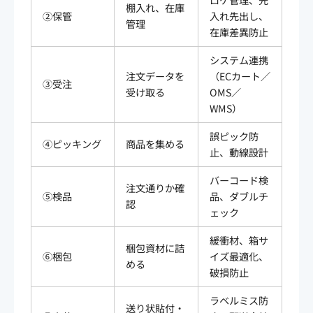
棚入れ、在庫
②保管
入れ先出し、
管理
在庫差異防止
システム連携
注文データを
（ECカート／
③受注
受け取る
OMS／
WMS）
誤ピック防
④ピッキング
商品を集める
止、動線設計
バーコード検
注文通りか確
⑤検品
品、ダブルチ
認
ェック
緩衝材、箱サ
梱包資材に詰
⑥梱包
イズ最適化、
める
破損防止
ラベルミス防
送り状貼付・