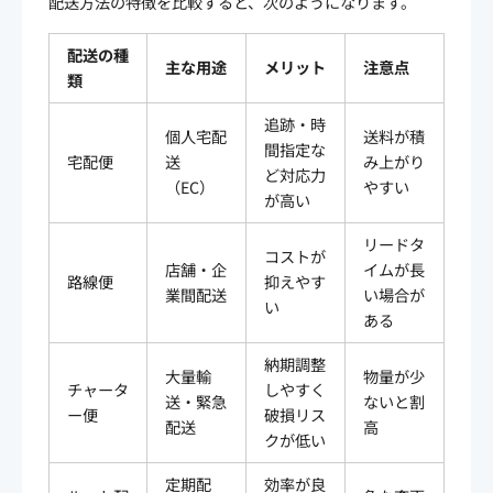
配送方法の特徴を比較すると、次のようになります。​​
配送の種
主な用途
メリット
注意点
類
追跡・時
個人宅配
送料が積
間指定な
宅配便
送
み上がり
ど対応力
（EC）
やすい
が高い
リードタ
コストが
店舗・企
イムが長
路線便
抑えやす
業間配送
い場合が
い
ある
納期調整
大量輸
物量が少
チャータ
しやすく
送・緊急
ないと割
ー便
破損リス
配送
高
クが低い
定期配
効率が良