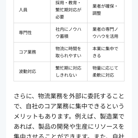
採用・教育・
業者が確保・
人員
繁忙期対応が
調整
必要
社内にノウハ
業者の専門ノ
専門性
ウ蓄積
ウハウを活用
物流に時間を
本業に集中で
コア業務
取られやすい
きる
繁忙期に対応
物量に応じて
波動対応
しきれない
柔軟に対応
さらに、物流業務を外部に委託すること
で、自社のコア業務に集中できるという
メリットもあります。例えば、製造業で
あれば、製品の開発や生産にリソースを
集中させることができます。また、自社