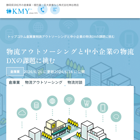
静岡県浜松市の倉庫業・梱包業・巨大倉庫なら株式会社神谷商店
トップ
コラム
倉庫業
物流アウトソーシングと中小企業の物流DXの課題に挑む
物流アウトソーシングと中小企業の物流
DXの課題に挑む
2026/6/26
に更新
2024/6/18
に公開
倉庫業
倉庫業
物流アウトソーシング
物流対談