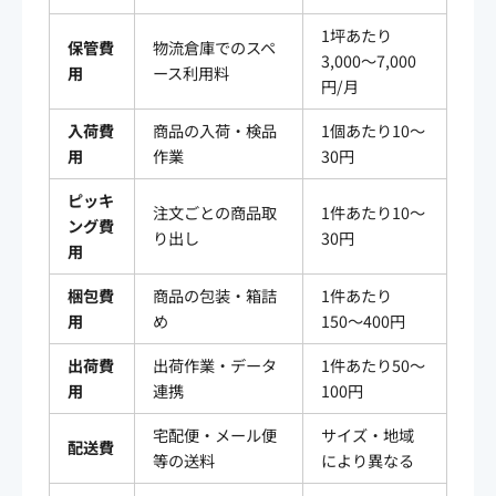
1坪あたり
保管費
物流倉庫でのスペ
3,000〜7,000
用
ース利用料
円/月
入荷費
商品の入荷・検品
1個あたり10〜
用
作業
30円
ピッキ
注文ごとの商品取
1件あたり10〜
ング費
り出し
30円
用
梱包費
商品の包装・箱詰
1件あたり
用
め
150〜400円
出荷費
出荷作業・データ
1件あたり50〜
用
連携
100円
宅配便・メール便
サイズ・地域
配送費
等の送料
により異なる