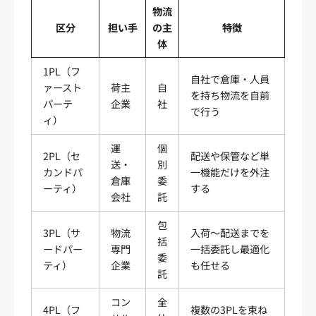
物流
区分
担い手
の主
特徴
体
1PL（フ
自社で倉庫・人員
ァースト
荷主
自
を持ち物流を自前
パーテ
企業
社
で行う
ィ）
運
個
2PL（セ
配送や保管など単
送・
別
カンドパ
一機能だけを外注
倉庫
委
ーティ）
する
会社
託
包
3PL（サ
物流
入荷〜配送までを
括
ードパー
専門
一括委託し最適化
委
ティ）
企業
も任せる
託
コン
全
4PL（フ
複数の3PLを束ね