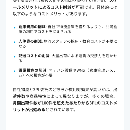
3PL物流会社は複数の荷主の物流を扱っているため、
スケ
ールメリットによるコスト削減
が可能です。具体的には
以下のようなコストメリットがあります。
倉庫費用の削減
: 自社で物流倉庫を借りるよりも、共同倉
庫の利用でコストを抑えられる
人件費の削減
: 物流スタッフの採用・教育コストが不要に
なる
配送コストの削減
: 大量出荷による運賃の交渉力を活かせ
る
設備投資の削減
: マテハン設備やWMS（倉庫管理システ
ム）への投資が不要
自社物流と3PL委託のどちらが費用対効果が高いかは、出
荷件数や商品特性によって異なりますが、多くの場合、
月間出荷件数が100件を超えたあたりから3PLのコストメ
リットが出始める
とされています。