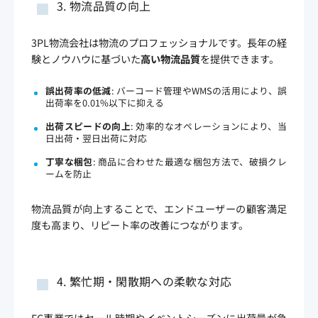
3. 物流品質の向上
3PL物流会社は物流のプロフェッショナルです。長年の経
験とノウハウに基づいた
高い物流品質
を提供できます。
誤出荷率の低減
: バーコード管理やWMSの活用により、誤
出荷率を0.01%以下に抑える
出荷スピードの向上
: 効率的なオペレーションにより、当
日出荷・翌日出荷に対応
丁寧な梱包
: 商品に合わせた最適な梱包方法で、破損クレ
ームを防止
物流品質が向上することで、エンドユーザーの顧客満足
度も高まり、リピート率の改善につながります。
4. 繁忙期・閑散期への柔軟な対応
EC事業ではセール時期やイベントシーズンに出荷量が急