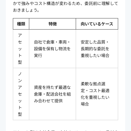
かで強みやコスト構造が変わるため、委託前に理解して
おきましょう。
種類
特徴
向いているケース
ア
セ
自社で倉庫・車両・
安定した品質・
ッ
設備を保有し物流を
長期的な委託を
ト
実行
重視したい場合
型
ノ
ン
柔軟な拠点選
ア
資産を持たず最適な
定・コスト最適
セ
倉庫・配送会社を組
化を重視したい
ッ
み合わせて提供
場合
ト
型