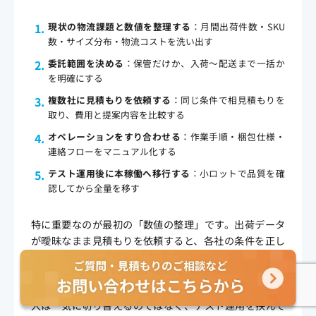
現状の物流課題と数値を整理する
：月間出荷件数・SKU
数・サイズ分布・物流コストを洗い出す
委託範囲を決める
：保管だけか、入荷〜配送まで一括か
を明確にする
複数社に見積もりを依頼する
：同じ条件で相見積もりを
取り、費用と提案内容を比較する
オペレーションをすり合わせる
：作業手順・梱包仕様・
連絡フローをマニュアル化する
テスト運用後に本稼働へ移行する
：小ロットで品質を確
認してから全量を移す
特に重要なのが最初の「数値の整理」です。出荷データ
が曖昧なまま見積もりを依頼すると、各社の条件を正し
く比較できず、稼働後に想定外のコストが発生しがちで
す。逆に、自社の出荷実態を正確に共有できれば、3PL物
流会社からより精度の高い改善提案を引き出せます。導
入は一気に切り替えるのではなく、テスト運用を挟んで