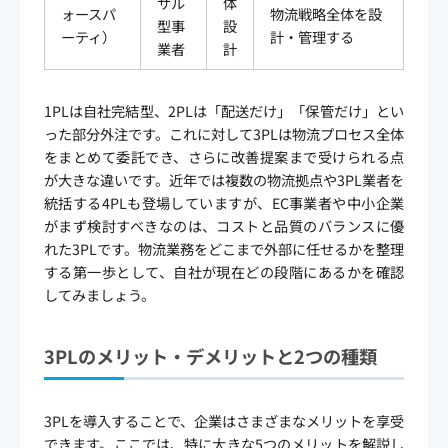
サル
体
ォースパ
物流戦略全体を設
型事
設
ーティ）
計・管理する
業者
計
1PLは自社完結型、2PLは「配送だけ」「保管だけ」とい
った部分外注です。これに対して3PLは物流プロセス全体
をまとめて委託でき、さらに改善提案まで受けられる点
が大きな違いです。近年では複数の物流拠点や3PL業者を
統括する4PLも登場していますが、EC事業者や中小企業
がまず検討すべきなのは、コストと品質のバランスに優
れた3PLです。物流業務をどこまで外部に任せるかを整理
する第一歩として、自社が現在どの段階にあるかを確認
してみましょう。
3PLのメリット・デメリットと2つの種類
3PLを導入することで、企業はさまざまなメリットを享受
できます。ここでは、特に大きな5つのメリットを解説し