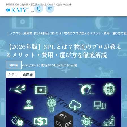
静岡県浜松市の倉庫業・梱包業・巨大倉庫なら株式会社神谷商店
トップ
コラム
倉庫業
【2026年版】3PLとは？物流のプロが教えるメリット・費用・選び方を
【2026年版】3PLとは？物流のプロが教え
るメリット・費用・選び方を徹底解説
2026/8/6
に更新
2024/12/12
に公開
倉庫業
３ＰＬ
倉庫業