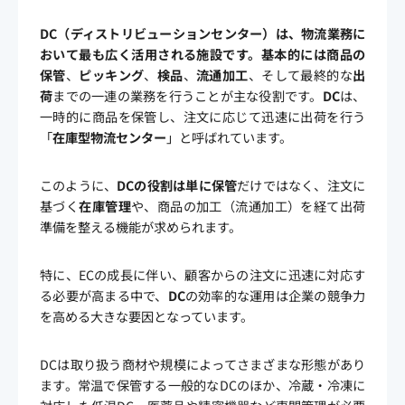
DC
（ディストリビューションセンター）は、物流業務に
おいて最も広く活用される施設です。基本的には商品の
保管
、
ピッキング
、
検品
、
流通加工
、そして最終的な
出
荷
までの一連の業務を行うことが主な役割です。
DC
は、
一時的に商品を保管し、注文に応じて迅速に出荷を行う
「
在庫型物流センター
」と呼ばれています。
このように、
DCの役割は単に保管
だけではなく、注文に
基づく
在庫管理
や、商品の加工（流通加工）を経て出荷
準備を整える機能が求められます。
特に、ECの成長に伴い、顧客からの注文に迅速に対応す
る必要が高まる中で、
DC
の効率的な運用は企業の競争力
を高める大きな要因となっています。
DCは取り扱う商材や規模によってさまざまな形態があり
ます。常温で保管する一般的なDCのほか、冷蔵・冷凍に