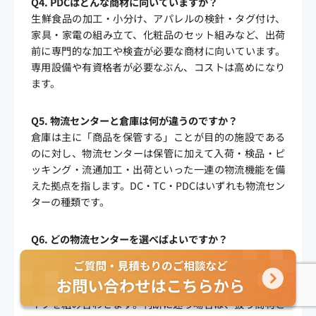
Q4. PDCはどんな商材に向いていますか？
生鮮食品の加工・小分け、アパレルの検針・タグ付け、
家具・家電の組み立て、化粧品のセット組みなど、出荷
前に専門的な加工や検査が必要な商材に向いています。
専用設備や有資格者が必要なぶん、コストは高めになり
ます。
Q5. 物流センターと倉庫は何が違うのですか？
倉庫は主に「商品を保管する」ことが目的の施設である
のに対し、物流センターは保管に加えて入荷・検品・ピ
ッキング・流通加工・出荷といった一連の物流機能を備
えた拠点を指します。DC・TC・PDCはいずれも物流セン
ターの種類です。
Q6. どの物流センターを選べばよいですか？
在庫を持たず通過させたいならTC、在庫を保管して出荷
まで任せたいならDC、出荷前に加工が必要ならPDCが目
安です。多くの事業者はDCを軸に、必要に応じて他のタ
イプを組み合わせます。判断に迷う場合は、扱う商材と