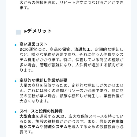
客からの信頼を高め、リピート注文につなげることができ
ます。
▸
デメリット
高い運営コスト
DC
の運営には、商品の
保管
、
流通加工
、定期的な棚卸し
など、様々な業務が必要であり、それに伴う人件費やシス
テム費用がかかります。特に、保管している商品の種類が
多い場合、管理が複雑になり、人件費が増加する傾向があ
ります。
定期的な棚卸し作業が必要
大量の商品を保管するため、定期的な棚卸しが欠かせませ
ん。これには多くの時間とリソースが必要であり、特に商
品の回転が早い場合、頻繁な棚卸しが発生し、業務負担が
大きくなります。
スペースと設備の維持費
大型倉庫
を運営する
DC
は、広大な保管スペースを持ってい
るため、施設の維持費がかかります。また、最新の
在庫管
理システム
や
物流システム
を導入するための設備投資も必
要です。