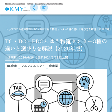
静岡県浜松市の倉庫業・梱包業・巨大倉庫なら株式会社神谷商店
トップ
コラム
倉庫業
TC・DC・PDCとは？物流センター3種の違いと選び方を解説【2026年版】
TC・DC・PDCとは？物流センター3種の
違いと選び方を解説【2026年版】
2026/6/26
に更新
2024/5/22
に公開
倉庫業
DC倉庫
フルフィルメント
倉庫業