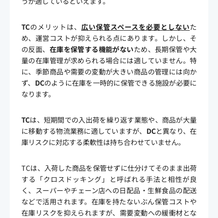
うが適しているといえます。
TC
のメリットは、
広い保管スペースを必要としない
た
め、運営コストが抑えられる点にあります。しかし、そ
の反面、
在庫を保管する機能がない
ため、長期保管や大
量の在庫管理が求められる場合には適していません。特
に、季節商品や需要の変動が大きい商品の管理には向か
ず、
DC
のように在庫を一時的に保管できる施設が必要に
なります。
TC
は、短期間での入出荷を繰り返す業態や、商品が大量
に移動する物流業務に適していますが、
DC
と異なり、在
庫リスクに対応する柔軟性は持ち合わせていません。
TCは、入荷した商品を保管せずに仕分けてそのまま出荷
する「クロスドッキング」と呼ばれる手法と相性が良
く、スーパーやチェーン店への日配品・生鮮食品の配送
などで活用されます。在庫を持たないぶん保管コストや
在庫リスクを抑えられますが、需要変動への緩衝材とな