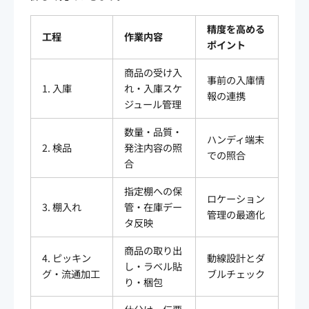
精度を高める
工程
作業内容
ポイント
商品の受け入
事前の入庫情
1. 入庫
れ・入庫スケ
報の連携
ジュール管理
数量・品質・
ハンディ端末
2. 検品
発注内容の照
での照合
合
指定棚への保
ロケーション
3. 棚入れ
管・在庫デー
管理の最適化
タ反映
商品の取り出
4. ピッキン
動線設計とダ
し・ラベル貼
グ・流通加工
ブルチェック
り・梱包