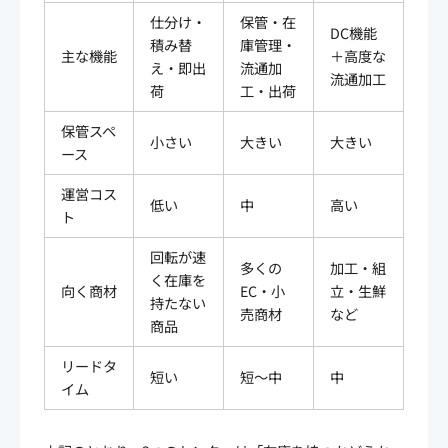
仕分け・
保管・在
DC機能
積み替
庫管理・
主な機能
＋高度な
え・即出
流通加
流通加工
荷
工・出荷
保管スペ
小さい
大きい
大きい
ース
運営コス
低い
中
高い
ト
回転が速
多くの
加工・組
く在庫を
向く商材
EC・小
立・生鮮
持たない
売商材
など
商品
リードタ
短い
短〜中
中
イム