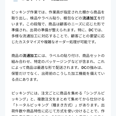
ピッキング作業では、作業員が指定された棚から商品を
取り出し、検品やラベル貼り、梱包などの
流通加工
を行
います。この段階で、商品は顧客のニーズに応じた形で
準備され、出荷の準備が整えられます。特に、
DC
では、
多様な流通加工に対応することで、顧客ごとの要望に応
じたカスタマイズや複雑なオーダー処理が可能です。
商品の
流通加工
には、ラベルの貼り付け、商品セットの
組み合わせ、特定のパッケージングなどが含まれ、これ
によって商品は最適な形で配送されます。
DC
の強みは、
保管だけでなく、出荷前のこうした加工機能を備えてい
る点にあります。
ピッキングには、注文ごとに商品を集める「シングルピ
ッキング」と、複数注文をまとめて集めてから仕分ける
「トータルピッキング（種まき方式）」があります。出
荷件数や商品特性に応じて方式を使い分けることで、作