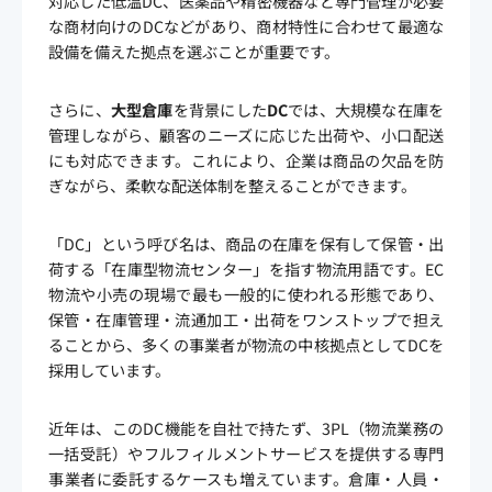
対応した低温DC、医薬品や精密機器など専門管理が必要
な商材向けのDCなどがあり、商材特性に合わせて最適な
設備を備えた拠点を選ぶことが重要です。
さらに、
大型倉庫
を背景にした
DC
では、大規模な在庫を
管理しながら、顧客のニーズに応じた出荷や、小口配送
にも対応できます。これにより、企業は商品の欠品を防
ぎながら、柔軟な配送体制を整えることができます。
「DC」という呼び名は、商品の在庫を保有して保管・出
荷する「在庫型物流センター」を指す物流用語です。EC
物流や小売の現場で最も一般的に使われる形態であり、
保管・在庫管理・流通加工・出荷をワンストップで担え
ることから、多くの事業者が物流の中核拠点としてDCを
採用しています。
近年は、このDC機能を自社で持たず、3PL（物流業務の
一括受託）やフルフィルメントサービスを提供する専門
事業者に委託するケースも増えています。倉庫・人員・