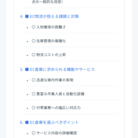
点の一般的な目安）
4.
■ EC物流が抱える課題と対策
〇 人材確保の困難さ
〇 在庫管理の複雑化
〇 物流コストの上昇
5.
■ EC倉庫に求められる機能やサービス
〇 迅速な庫内作業の実現
〇 豊富な作業人員と自動化設備
〇 付帯業務への幅広い対応力
6.
■ EC倉庫を選ぶべきポイント
〇 サービス内容の詳細確認