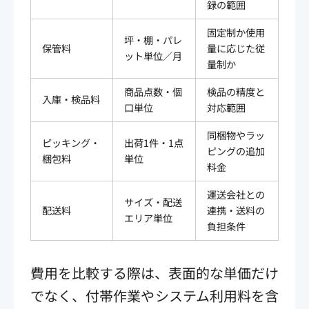
録の範囲
固定制か使用
坪・棚・パレ
保管料
量に応じた従
ット単位／月
量制か
商品点数・個
検品の精度と
入庫・検品料
口単位
対応範囲
同梱物やラッ
ピッキング・
出荷1件・1点
ピングの追加
梱包料
単位
料金
運送会社との
サイズ・配送
配送料
連携・送料の
エリア単位
負担条件
費用を比較する際は、表面的な単価だけ
でなく、付帯作業やシステム利用料を含