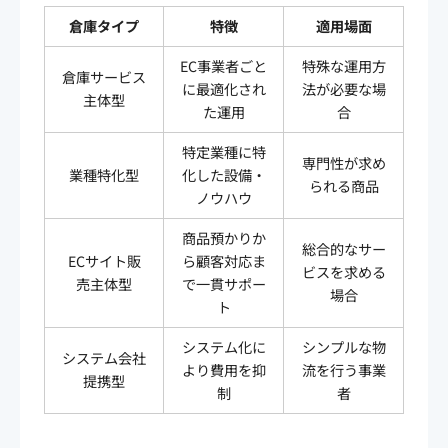
倉庫タイプ
特徴
適用場面
EC事業者ごと
特殊な運用方
倉庫サービス
に最適化され
法が必要な場
主体型
た運用
合
特定業種に特
専門性が求め
業種特化型
化した設備・
られる商品
ノウハウ
商品預かりか
総合的なサー
ECサイト販
ら顧客対応ま
ビスを求める
売主体型
で一貫サポー
場合
ト
システム化に
シンプルな物
システム会社
より費用を抑
流を行う事業
提携型
制
者